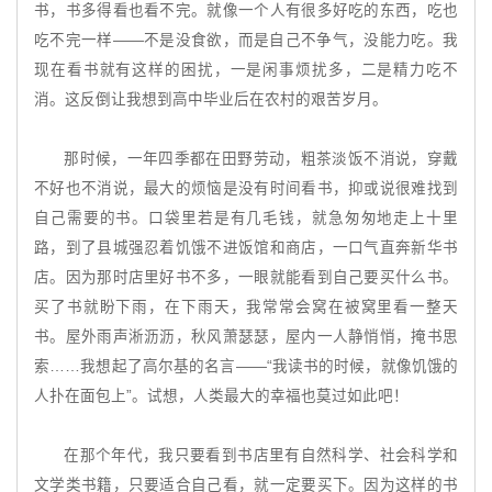
书，书多得看也看不完。就像一个人有很多好吃的东西，吃也
吃不完一样——不是没食欲，而是自己不争气，没能力吃。我
现在看书就有这样的困扰，一是闲事烦扰多，二是精力吃不
消。这反倒让我想到高中毕业后在农村的艰苦岁月。
那时候，一年四季都在田野劳动，粗茶淡饭不消说，穿戴
不好也不消说，最大的烦恼是没有时间看书，抑或说很难找到
自己需要的书。口袋里若是有几毛钱，就急匆匆地走上十里
路，到了县城强忍着饥饿不进饭馆和商店，一口气直奔新华书
店。因为那时店里好书不多，一眼就能看到自己要买什么书。
买了书就盼下雨，在下雨天，我常常会窝在被窝里看一整天
书。屋外雨声淅沥沥，秋风萧瑟瑟，屋内一人静悄悄，掩书思
索……我想起了高尔基的名言——“我读书的时候，就像饥饿的
人扑在面包上”。试想，人类最大的幸福也莫过如此吧！
在那个年代，我只要看到书店里有自然科学、社会科学和
文学类书籍，只要适合自己看，就一定要买下。因为这样的书