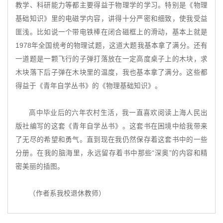
教学、科研能力等都主要得益于物理学的学习。特别是《物理
基础知识》里的电磁学内容，讲得十分严密和细致，使我受益
匪浅。比如说一个带电铁棒在闭合磁框上的滑动，基本上就是
1978年全国统考的物理试题，这道大题我基本拿了满分。还有
一道题是一颗飞行的子弹打落放在一定高度桌子上的木块，求
木块落下后子弹在木块里的温度，我也基本拿了满分。这些都
得益于《青年自学丛书》的《物理基础知识》。
高中毕业后的六年农村生活，我一直喜欢阅读上海人民出
版社编写的这套《青年自学丛书》。这套书在困境中给我带来
了无尽的希望和勇气。直到现在我仍然保存着这套书中的一些
分册。在我的脑海里，永远留存着书中那些“深奥”的内容和精
密美丽的插图。
（作者系我校退休教师）