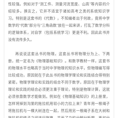
性较强。例如对于“测工件、测量河流宽度、山高”等内容的介
绍较多。换言之，它并不适宜于诸如高考之类的系统知识学
习。特别是这套书的《代数》，不知编者出于何故，竟将中学
数学的“代数”部分与“三角函数”放在一起来讲，打乱了数学分科
的逻辑体系，对自学（包括系统学习）更是不利。因此此书并
没有流传多久。
再说说这套丛书的物理。这套丛书将物理分为上、下两
册，统一定名为《物理基础知识》。和数学教材一样，这套书
的物理水平也略高于当时中学物理的知识水平，但物理编写得
比较成功，原因就在于此丛书的物理学理论和实践结合得特别
紧密。物理学理论和实践的结合不同于数学，原因在于物理学
理论和实践的结合必须更注重于理论，特别是物理计算，这就
必须依靠数学才能做到。例如在《物理基础知识》的上册里，
怎样将掉到沟里的拖拉机用较小的力拉上来？青年用一根绳子
将拖拉机与一棵大树连在一起，然后用另一根绳子系在大树和
拖拉机的绳子之间进行拖拽，并画了力的分解分析图。再如分