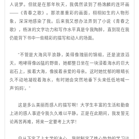
人说梦。但就是在那年秋天，我偶然读到了杨逸麟的连环画
——《青春之歌》。那浓墨重彩的画面，栩栩如生的人物形
象，深深地感染了我。后来我又想办法弄到了小说《青春之
歌》，杨沫的文字功力和写作水平真是令我陶醉，直到现在我
仍能背下书中一些精彩的描写和动人的场面。
“不管是大海风平浪静，美得像瑰丽的锦缎，还是波浪滔
天，咆哮得像凶猛的野兽，她都整日坐在一块浸着海水的巨大
岩石上，挨着大海，像挨着亲爱的母亲。这时她忧郁的眼睛长
久不动地凝视着海水，有时她会突然地垂下头来低低地喊一
声‘妈妈’。”
这是多么美丽而感人的描写啊！大学生丰富的生活和勤奋
上进的感人事迹令我久久难以平静。正是在此期间，我发誓无
论再苦再难，将来一定要考上大学！
自从下定了上大学的决心，我就制定了雄心勃勃的学习计