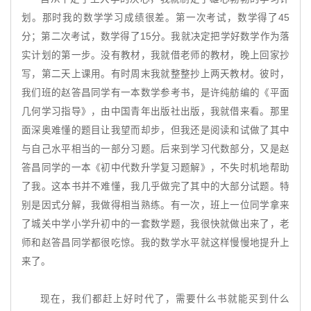
划。那时我的数学学习成绩很差。第一次考试，数学得了45
分；第二次考试，数学得了15分。我就决定把学好数学作为落
实计划的第一步。没有教材，我就借老师的教材，晚上回家抄
写，第二天上课用。有时周末我就整整抄上两天教材。彼时，
我们班的赵答昌同学有一本数学参考书，是许纯舫编的《平面
几何学习指导》，由中国青年出版社出版，我就借来看。那里
面深奥难懂的题目让我望而却步，但我还是阅读和试做了其中
与自己水平相当的一部分习题。后来到学习代数部分，又是赵
答昌同学的一本《初中代数升学复习题解》，不失时机地帮助
了我。这本书并不难懂，我几乎做完了其中的大部分试题。特
别是因式分解，我做得相当熟练。有一次，班上一位同学拿来
了城关中学小学升初中的一套数学题，我很快就做出来了，老
师和赵答昌同学都很吃惊。我的数学水平就这样慢慢地提升上
来了。
现在，我们都赶上好时代了，需要什么书就能买到什么