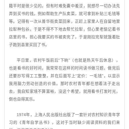
籍平时是很少见的。但有时难免囊中羞涩，就想尽一切办法先
弄到买书的钱。例如帮助生产队卖菜，就可拿到补贴三毛钱等
等。记得有一次从普华街卖菜回来，正赶上家里人在自留地里
拉犁种包谷。于是不得不下地去帮忙拉犁，但心里老惦记着书
店里的书，担心我要买的书被卖完了，于是刚拉完犁就饿着肚
子跑到县里买回了书。
平日里，农村午饭前后“下晌”（也就是热天午后休息），
也是看书的好时间，我常常在这样的时间读书做习题，做完后
还要抄写得工工整整，并在后面写上“定价：一毛钱”，以显示
我用脑力劳动创造的价值。那时农村青年都在想着法子走出
去，我自知家境不算富裕，没这个希望，就用看书打发时光，
倒也自得其乐。
1974年，上海人民出版社出版了一套针对农村知识青年学
习的《青年自学丛书》，这对于当时缺少阅读资料的我们来