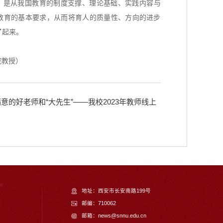
看，是从我国教育的制度支撑、理论基础、实践内容与
教育的基本要求，从而将育人的质量性、方向的进步
了起来。
院教授）
的好老师和“大先生”——我校2023年教师线上
地址：西安市长安南路199号
邮编：710062
邮箱：news@snnu.edu.cn