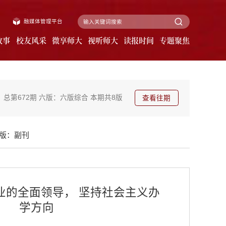
融媒体管理平台
故事
校友风采
微享师大
视听师大
读报时间
专题聚焦
总第672期
六版：六版综合
本期共8版
查看往期
版：副刊
业的全面领导， 坚持社会主义办
学方向