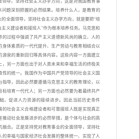
面领导，坚持社会主义办学方向，这是对我国教育事
根本问题深刻把握的必然结果。培养什么人，是教育的
业的全面领导，坚持社会主义办学方向，就是要把“培
会主义建设者和接班人”作为根本培养任务。马克思和
界的过程中强调了共产主义道德新风尚的确立、人的
的身体素质的一代代提升、生产劳动与教育相结合以
的源泉的重新回归等具体内容。这些内容一方面建立
上，另一方面也出于对人类未来和幸福生活的终极关
值性的统一。我国作为中国共产党领导的社会主义国
为指导，因此必然要遵循马克思主义的教育理论，以
目标培育一代代人；另一方面也必然要为着最终共产
础，促进人力资源的接续进步。因此当前历史条件
展的社会主义合格建设者和可靠接班人既是实现真正
是推动社会发展进步的必然举措，是个体与社会的高
机融合。正是坚持党对教育事业的全面领导，坚持社
人的幸福与国家经济社会发展的整体统一、实现了人