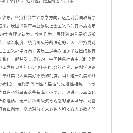
斗争中举好旗、站好位，把准前进的方向。
面领导，坚持社会主义办学方向，这是对我国教育事
结果。我国的教育事业是以社会主义作为其本质规定
的教育理论认为，教育作为上层建筑的重要组成部
系、政治制度、统治阶级等所决定的。因此坚持党对
社会主义办学方向，实质上是再次强调了我国的教育
联系在一起并受其规约的。中国特色社会主义制度是
中国发展现实的历史逻辑相结合的产物，是科学理论
并最终实现人类美好愿景的制度。因此这一制度始终
的制度，始终是科学性人民性与先进性相统一的制
教育在必然具备这些基本特征同时，更进一步具体化
严格遵循、无产阶级阶级教育观念的忠实坚守、对基
的真正揭示，以及对为了大多数人和依靠大多数人的