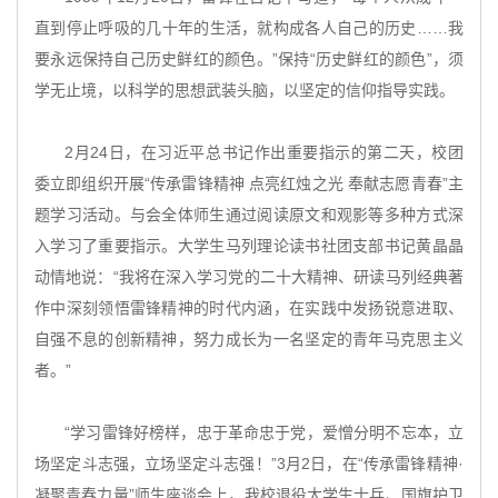
直到停止呼吸的几十年的生活，就构成各人自己的历史……我
要永远保持自己历史鲜红的颜色。”保持“历史鲜红的颜色”，须
学无止境，以科学的思想武装头脑，以坚定的信仰指导实践。
2月24日，在习近平总书记作出重要指示的第二天，校团
委立即组织开展“传承雷锋精神 点亮红烛之光 奉献志愿青春”主
题学习活动。与会全体师生通过阅读原文和观影等多种方式深
入学习了重要指示。大学生马列理论读书社团支部书记黄晶晶
动情地说：“我将在深入学习党的二十大精神、研读马列经典著
作中深刻领悟雷锋精神的时代内涵，在实践中发扬锐意进取、
自强不息的创新精神，努力成长为一名坚定的青年马克思主义
者。”
“学习雷锋好榜样，忠于革命忠于党，爱憎分明不忘本，立
场坚定斗志强，立场坚定斗志强！”3月2日，在“传承雷锋精神·
凝聚青春力量”师生座谈会上，我校退役大学生士兵、国旗护卫