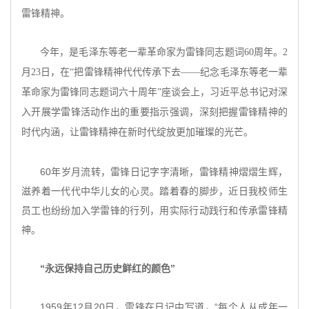
雷锋精神。
今年，是毛泽东等老一辈革命家为雷锋同志题词
60周年。2
月23日，在“把雷锋精神代代传承下去——纪念毛泽东等老一辈
革命家为雷锋同志题词六十周年”座谈会上，习近平总书记对深
入开展学雷锋活动作出的重要指示强调，深刻把握雷锋精神的
时代内涵，让雷锋精神在新时代绽放更加璀璨的光芒。
60年岁月流转，雷锋日记字字清晰，雷锋精神熠熠生辉，
滋养着一代代中华儿女的心灵。踏着春的脚步，近日我校师生
员工也纷纷加入学雷锋的行列，用实际行动践行和传承雷锋精
神。
“永远保持自己历史鲜红的颜色”
1959年12月20日，雷锋在日记中写道，“每个人从成年一