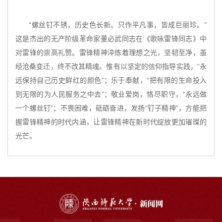
“螺丝钉不锈，历史色长新。只作平凡事，皆成巨丽珍。”
这是杰出的无产阶级革命家董必武同志在《歌咏雷锋同志》中
对雷锋的崇高礼赞。雷锋精神淬炼着理想之光，坚韧至净，虽
经沧桑变迁，终不改其精魂。惟有以坚定的信仰指导实践，“永
远保持自己历史鲜红的颜色”；乐于奉献，“把有限的生命投入
到无限的为人民服务之中去”；敬业爱岗，恪尽职守，“永远做
一个螺丝钉”；不畏困难，砥砺奋进，发扬“钉子精神”，方能把
握雷锋精神的时代内涵，让雷锋精神在新时代绽放更加璀璨的
光芒。