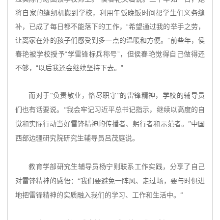
将自家的缝纫机搬到学校，利用午饭晚饭时间帮学生们义务缝
补，已成了每日都不能落下的工作，“希望通过我的举手之劳，
让离家在外的孩子们感受到多一点的温暖和方便。”前些年，侯
春艳被学校授予“学雷锋标兵称号”，但侯春艳觉得自己做得还
不够，“以后我还会继续坚持下去。”
而对于
“负责敬业，恪尽职守”的雷锋精神，学校的辅导员
们也有话要说。“我会牢记习近平总书记指示，继续以高度的自
觉和实际行动当好雷锋精神的传播者、躬行者和示范者。”中国
西部边疆研究院研究生辅导员吕茂庭说。
教育学部研究生辅导员杨宁则联系工作实践，分享了自己
对雷锋精神的感悟：
“我们要避免一阵风、走过场，要与时俱进
地把雷锋精神的实质融入我们的学习、工作和生活中。”