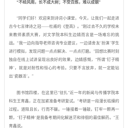
“不经风雨，长不成大树；不受百炼，难以成钢”
“同学们好！欢迎来到诗词小课堂，今天，让我们一起走进
古今七言律诗之冠——杜甫的《登高》。”刚过去不久的学校未
来教师素质大赛，对文学院本科生边婧而言是一场难忘的挑
战。“我一边向指导老师咨询专业建议，一边请舍友‘扮演’学生
进行模拟，发现问题一点点解决、一点点打磨。”回想比赛时刻
独自在线上试讲呈现出良好的效果，边婧感慨，“所谓‘钉子精
神’，就是对耐性和恒心的考验。只要不言放弃，就一定能钻
出‘瓷器活’。”
图书馆四楼，在这里已
“驻扎”近一年的新闻与传播学院本
科生王育鑫，正在加紧准备考研复试。“考研是一段漫长枯燥的
过程。道阻且长，行而不辍。一锤接着一锤敲，钉牢一颗再一
颗，‘钉子精神’是我备考期间化解迷茫和徘徊的最佳解药。”王
育鑫说。