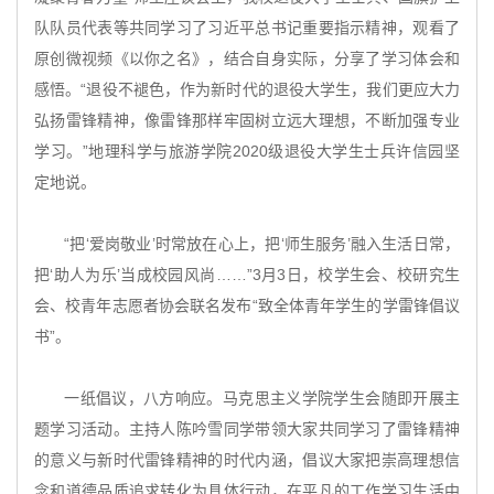
队队员代表等共同学习了习近平总书记重要指示精神，观看了
原创微视频《以你之名》，结合自身实际，分享了学习体会和
感悟。“退役不褪色，作为新时代的退役大学生，我们更应大力
弘扬雷锋精神，像雷锋那样牢固树立远大理想，不断加强专业
学习。”地理科学与旅游学院2020级退役大学生士兵许信园坚
定地说。
“把‘爱岗敬业’时常放在心上，把‘师生服务’融入生活日常，
把‘助人为乐’当成校园风尚……”3月3日，校学生会、校研究生
会、校青年志愿者协会联名发布“致全体青年学生的学雷锋倡议
书”。
一纸倡议，八方响应。马克思主义学院学生会随即开展主
题学习活动。主持人陈吟雪同学带领大家共同学习了雷锋精神
的意义与新时代雷锋精神的时代内涵，倡议大家把崇高理想信
念和道德品质追求转化为具体行动，在平凡的工作学习生活中