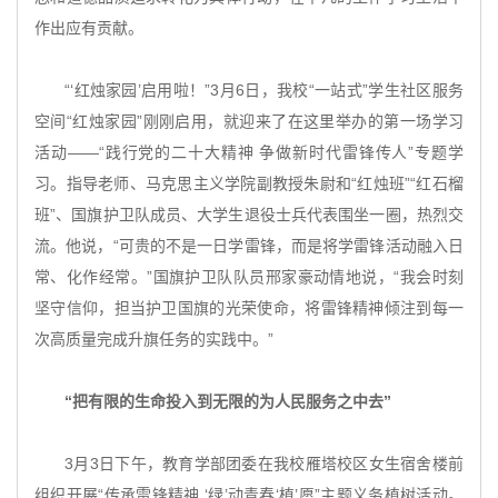
作出应有贡献。
“‘红烛家园’启用啦！”3月6日，我校“一站式”学生社区服务
空间“红烛家园”刚刚启用，就迎来了在这里举办的第一场学习
活动——“践行党的二十大精神 争做新时代雷锋传人”专题学
习。指导老师、马克思主义学院副教授朱尉和“红烛班”“红石榴
班”、国旗护卫队成员、大学生退役士兵代表围坐一圈，热烈交
流。他说，“可贵的不是一日学雷锋，而是将学雷锋活动融入日
常、化作经常。”国旗护卫队队员邢家豪动情地说，“我会时刻
坚守信仰，担当护卫国旗的光荣使命，将雷锋精神倾注到每一
次高质量完成升旗任务的实践中。”
“把有限的生命投入到无限的为人民服务之中去”
3月3日下午，教育学部团委在我校雁塔校区女生宿舍楼前
组织开展“传承雷锋精神 ‘绿’动青春‘植’愿”主题义务植树活动。