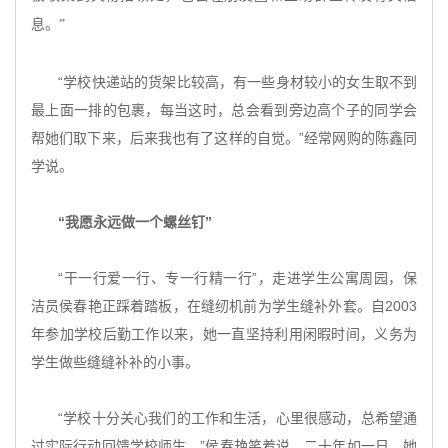
息。”
“学校快递站的货架比较高，有一些身材较小的女生取不到
最上面一排的包裹，每当这时，总会看到旁边高个子的同学会
帮她们取下来，后来我也有了这样的自觉。”经常网购的陈鑫同
学说。
“我愿永远做一个螺丝钉”
“干一行爱一行、专一行精一行”，走进学生公寓周园，保
洁员侯春艳正踩着踏板，在缝纫机前为学生缝补外套。自2003
年参加学校后勤工作以来，她一直坚持利用闲暇时间，义务为
学生做些缝缝补补的小事。
“学校十分关心我们的工作和生活，心里很感动，总希望通
过实际行动回馈学校师生。”侯春艳笑着说。二十年如一日，她