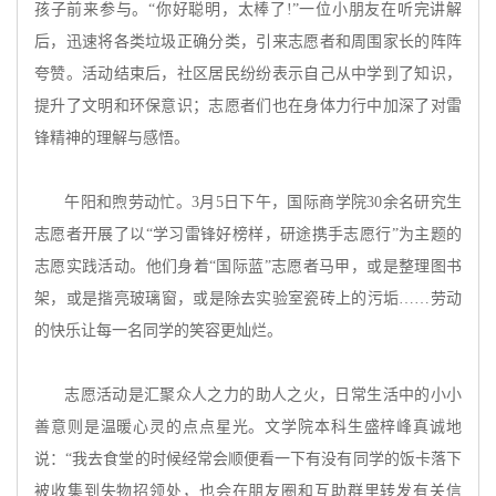
孩子前来参与。“你好聪明，太棒了!”一位小朋友在听完讲解
后，迅速将各类垃圾正确分类，引来志愿者和周围家长的阵阵
夸赞。活动结束后，社区居民纷纷表示自己从中学到了知识，
提升了文明和环保意识；志愿者们也在身体力行中加深了对雷
锋精神的理解与感悟。
午阳和煦劳动忙。
3月5日下午，国际商学院30余名研究生
志愿者开展了以“学习雷锋好榜样，研途携手志愿行”为主题的
志愿实践活动。他们身着“国际蓝”志愿者马甲，或是整理图书
架，或是揩亮玻璃窗，或是除去实验室瓷砖上的污垢……劳动
的快乐让每一名同学的笑容更灿烂。
志愿活动是汇聚众人之力的助人之火，日常生活中的小小
善意则是温暖心灵的点点星光。文学院本科生盛梓峰真诚地
说：
“我去食堂的时候经常会顺便看一下有没有同学的饭卡落下
被收集到失物招领处，也会在朋友圈和互助群里转发有关信