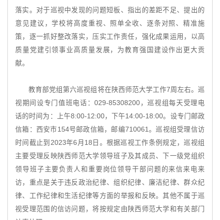
落实。对于巡视中发现的问题短板、指出的差距不足、提出的
意见建议，学校将高度重视、照单全收、逐条对照、精准施
策，逐一抓好整改落实，压实工作责任，强化成果运用，以高
质量党建引领事业高质量发展，为教育强国建设作出更大贡
献。
教育部党组第六巡视组将在陕西师范大学工作7周左右。巡
视期间设专门值班电话：029-85308200，巡视组每天受理电
话的时间为：上午8:00-12:00，下午14:00-18:00。设专门邮政
信箱：西安市154号邮政信箱，邮编710061。巡视组受理信访
时间截止到2023年6月18日。根据巡视工作条例规定，巡视组
主要受理反映陕西师范大学领导班子及其成员、下一级党组织
领导班子主要负责人和重要岗位领导干部问题的来信来电来
访，重点是关于违反政治纪律、组织纪律、廉洁纪律、群众纪
律、工作纪律和生活纪律等方面的举报和反映。其他不属于巡
视受理范围的信访问题，将按规定由陕西师范大学和有关部门