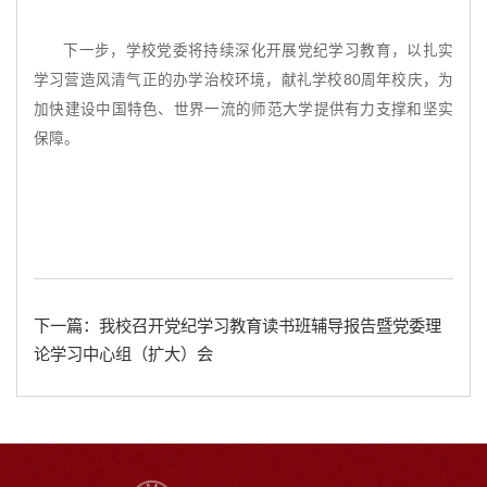
下一步，学校党委将持续深化开展党纪学习教育，以扎实
学习营造风清气正的办学治校环境，献礼学校80周年校庆，为
加快建设中国特色、世界一流的师范大学提供有力支撑和坚实
保障。
下一篇：我校召开党纪学习教育读书班辅导报告暨党委理
论学习中心组（扩大）会