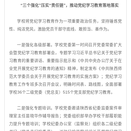
“三个强化”压实“责任链”，推动党纪学习教育落地落实
学校将党纪学习教育作为一项重要政治任务，坚持锤炼党
性、纯洁党风，激励党员干部守底线、敢担当、善作为。
一是强化各级部署。学校党委第一时间召开党委常委扩大
会暨党纪学习教育部署会，专题学习习近平总书记关于党纪学
习教育的重要讲话、重要指示批示和《中共中央办公厅关于在
全党开展党纪学习教育的通知》精神，制定发布《中共陕西师
范大学委员会关于开展党纪学习教育的实施方案》；党纪学习
教育工作专班多次召开会议，明确时间表、路线图，全面部署
学校36个二级党委（党总支）515个党支部党纪学习教育。
二是强化专题培训。学校党委邀请陕西省纪委监委案件审
理室主任苗晓华作辅导报告；党委组织部举办学校干部履职能
力提升专题培训；学校纪委办公室（监察处）组织各二级纪委