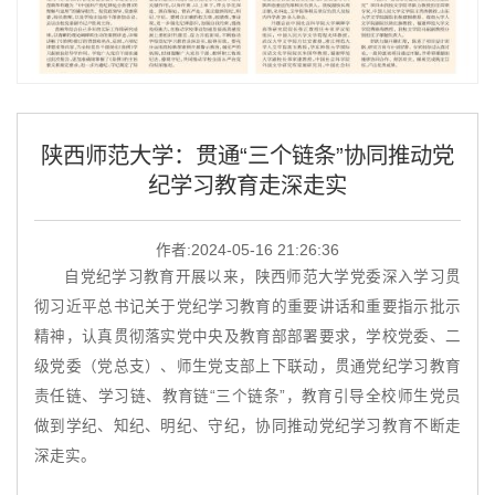
陕西师范大学：贯通“三个链条”协同推动党
纪学习教育走深走实
作者:
2024-05-16 21:26:36
自党纪学习教育开展以来，陕西师范大学党委深入学习贯
彻习近平总书记关于党纪学习教育的重要讲话和重要指示批示
精神，认真贯彻落实党中央及教育部部署要求，学校党委、二
级党委（党总支）、师生党支部上下联动，贯通党纪学习教育
责任链、学习链、教育链“三个链条”，教育引导全校师生党员
做到学纪、知纪、明纪、守纪，协同推动党纪学习教育不断走
深走实。