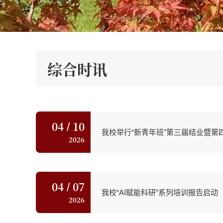
综合时讯
04
10
/
我校举行“新青年班”第三届结业暨第
2026
04
07
/
我校“AI赋能科研”系列培训报告启动
2026