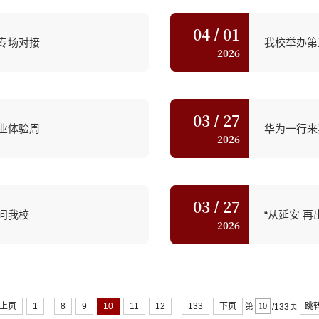
04
01
/
专场对接
我校举办第
2026
03
27
/
就业体验周
华为一行来
2026
03
27
/
问我校
“从延安 
2026
...
...
上页
1
8
9
10
11
12
133
下页
跳
第
/133页