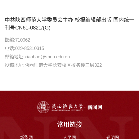
中共陕西师范大学委员会主办 校报编辑部出版 国内统一
刊号CN61-0821/(G)
邯编:710062
电话:029-85310315
邮箱地址:xiaobao@snnu.edu.cn
投稿地址:陕西师范大学长安校区校务楼三层322
常用链接
新华网
人民网
光明网