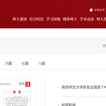
学校主页
师大要闻
综合时讯
学习园地
媒体师大
学术动态
师大
《
六版
七版
八版
陕西师范大学研发全国首个AI
标题新闻