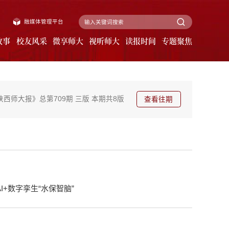
融媒体管理平台
故事
校友风采
微享师大
视听师大
读报时间
专题聚焦
陕西师大报》总第709期
三版
本期共8版
查看往期
+数字孪生“水保智脑”