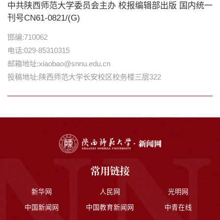
中共陕西师范大学委员会主办 校报编辑部出版 国内统一
刊号CN61-0821/(G)
邯编:710062
电话:029-85310315
邮箱地址:xiaobao@snnu.edu.cn
投稿地址:陕西师范大学长安校区校务楼三层322
常用链接
新华网
人民网
光明网
中国新闻网
中国教育新闻网
中青在线