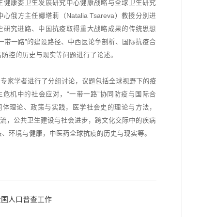
生健康委卫生发展研究中心健康战略与全球卫生研究
方主任娜塔莉（Natalia Tsareva）教授分别进
史研究进路、中国抗疫取得重大战略成果的传统思想
一带一路”的建设路径、中西医论争剖析、国际抗疫合
情防控的历史与现实等问题进行了论述。
9位专家学者进行了分组讨论，议题包括全球视野下的疫
生危机中的社会应对，“一带一路”协同防疫与国际合
共同体理论、政策与实践，医学社会史的理论与方法，
交流，公共卫生建设与社会进步，跨文化交际中的疾病
态、环境与健康，中医药全球抗疫的历史与现实等。
全国人口普查工作