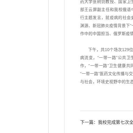
药大学张树剑教授、国家卫
部王云屏副主任和我校俄语中心俄
行主题发言，就疫病的社会
渊源、新冠肺炎疫情背景下“
作中的中国担当、俄罗斯疫
下午，共10个场次12
病流变，“一带一路”公共卫
作，“一带一路”卫生健康
“一带一路”医药文化传播与
与社会，环境史视野中的生
下一篇：我校完成第七次