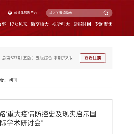
融媒体管理平台
故事
校友风采
微享师大
视听师大
读报时间
专题聚焦
总第637期
五版：五版综合
本期共8版
查看往期
版：副刊
一路’重大疫情防控史及现实启示国
际学术研讨会”