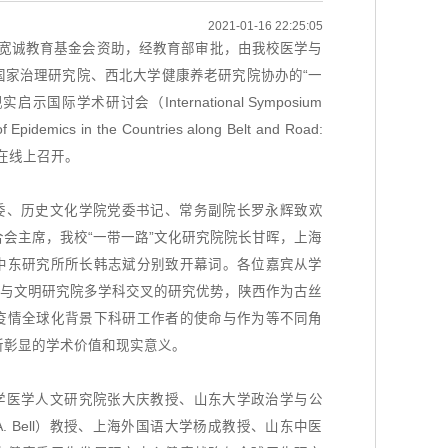
2021-01-16 22:25:05
，受王宽诚教育基金会资助，经教育部审批，由我校医学与
国家治理研究院、西北大学健康养老研究院协办的“一
国际学术研讨会（International Symposium
f Epidemics in the Countries along Belt and Road:
ure）在线上召开。
委、历史文化学院党委书记、常务副院长罗永辉致欢
会主席，我校“一带一路”文化研究院院长甘晖，上海
中东研究所所长韩志斌分别致开幕词。各位嘉宾从学
学与文明研究院多学科交叉的研究优势，陕西作为古丝
疫情全球化背景下科研工作者的使命与作为等不同角
所彰显的学术价值和现实意义。
学医学人文研究院张大庆教授、山东大学政治学与公
 A. Bell）教授、上海外国语大学杨成教授、山东中医