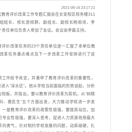
2021-06-16 23:17:21
代教育评价改革工作专题汇报会在长安校区校务楼311
组组长、校长游旭群，副组长、副校长杨祖培、李
个责任单位负责人参加了会议。会议由李磊主持。
育评价改革任务的23个责任单位逐一汇报了本单位教
改革任务重点难点及下一步改革工作安排进行了说
期工作给予肯定，并重申了教育评价改革的重要性，
进入“深水区”。他从学校当前面临的形势谈起，分析
与短板，并指出，要以教育评价改革为契机，从“树精
科、惠民生”五个方面出发，大力推动学校进一步发
：一是教育评价改革的政策性极强，要提高站位，加
的专业性极强，要深入思考，促进人力资源效用最大
革的勇气，针对制约学校发展的问题，动真碰硬，扎