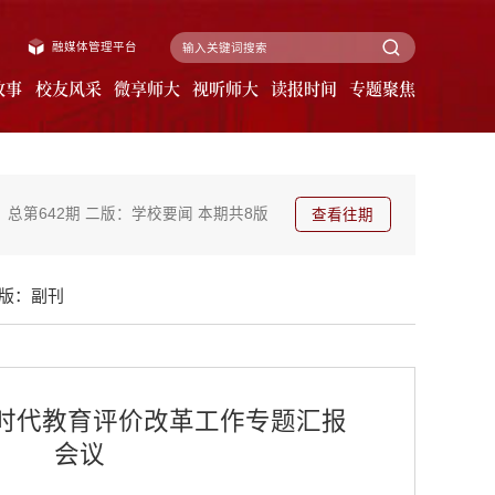
融媒体管理平台
故事
校友风采
微享师大
视听师大
读报时间
专题聚焦
总第642期
二版：学校要闻
本期共8版
查看往期
版：副刊
时代教育评价改革工作专题汇报
会议