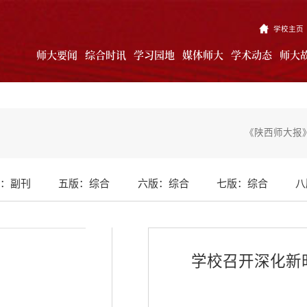
学校主页
师大要闻
综合时讯
学习园地
媒体师大
学术动态
师大
《陕西师大报》
：副刊
五版：综合
六版：综合
七版：综合
八
学校召开深化新