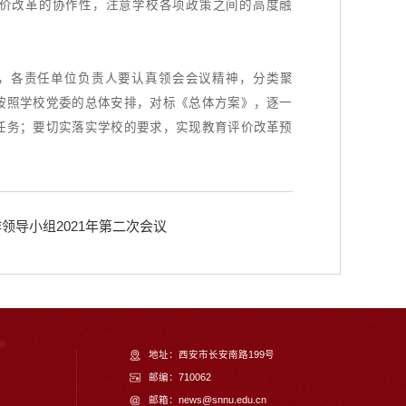
价改革的协作性，注意学校各项政策之间的高度融
，各责任单位负责人要认真领会会议精神，分类聚
按照学校党委的总体安排，对标《总体方案》，逐一
任务；要切实落实学校的要求，实现教育评价改革预
。
领导小组2021年第二次会议
地址：西安市长安南路199号
邮编：710062
邮箱：news@snnu.edu.cn