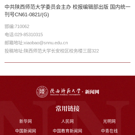
中共陕西师范大学委员会主办 校报编辑部出版 国内统一
刊号CN61-0821/(G)
邯编:710062
电话:029-85310315
邮箱地址:xiaobao@snnu.edu.cn
投稿地址:陕西师范大学长安校区校务楼三层322
常用链接
新华网
人民网
光明网
中国新闻网
中国教育新闻网
中青在线