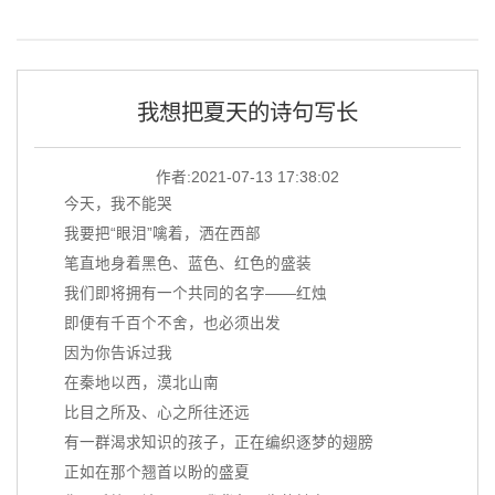
我想把夏天的诗句写长
作者:
2021-07-13 17:38:02
今天，我不能哭
我要把“眼泪”噙着，洒在西部
笔直地身着黑色、蓝色、红色的盛装
我们即将拥有一个共同的名字——红烛
即便有千百个不舍，也必须出发
因为你告诉过我
在秦地以西，漠北山南
比目之所及、心之所往还远
有一群渴求知识的孩子，正在编织逐梦的翅膀
正如在那个翘首以盼的盛夏