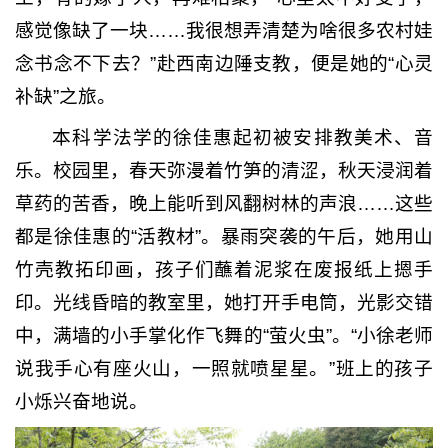
感觉像缺了一块……我很想弄清楚为啥很多农村娃
念书念不下去？”赴西南边陲支教，便是她的“心灵
补缺”之旅。
本科学法学的徐佳惠起初被安排教美术、音
乐。校园里，春天弥漫着竹笋的清涩，秋天浸润着
草药的苦香，晚上能听到风翻树林的声浪……这些
都是徐佳惠的“活教材”。暴雨突袭的午后，她用山
竹壳教拓印画，孩子们蘸着泥浆在废报纸上摁手
印。光线昏暗的教室里，她打开手电筒，光影交错
中，满墙的小手掌化作飞舞的“萤火虫”。“小徐老师
说我手心有座火山，一照就喷星星。”班上的孩子
小烁兴奋地说。