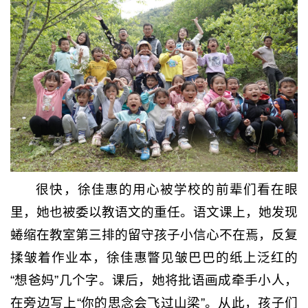
很快，徐佳惠的用心被学校的前辈们看在眼
里，她也被委以教语文的重任。语文课上，她发现
蜷缩在教室第三排的留守孩子小信心不在焉，反复
揉皱着作业本，徐佳惠瞥见皱巴巴的纸上泛红的
“想爸妈”几个字。课后，她将批语画成牵手小人，
在旁边写上“你的思念会飞过山梁”
。
从此，孩子们