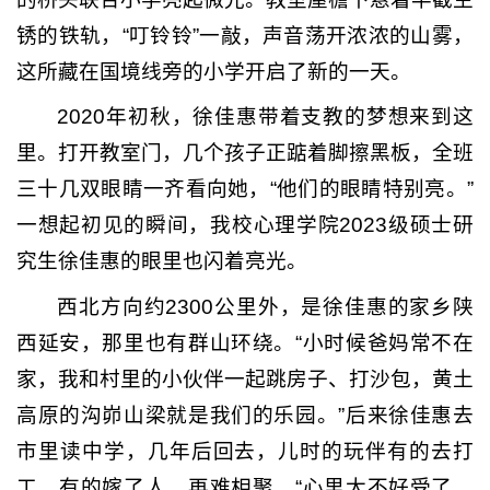
锈的铁轨，“叮铃铃”一敲，声音荡开浓浓的山雾，
这所藏在国境线旁的小学开启了新的一天。
2020年初秋，徐佳惠带着支教的梦想来到这
里。打开教室门，几个孩子正踮着脚擦黑板，全班
三十几双眼睛一齐看向她，“他们的眼睛特别亮。”
一想起初见的瞬间，我校心理学院2023级硕士研
究生徐佳惠的眼里也闪着亮光。
西北方向约2300公里外，是徐佳惠的家乡陕
西延安，那里也有群山环绕。“小时候爸妈常不在
家，我和村里的小伙伴一起跳房子、打沙包，黄土
高原的沟峁山梁就是我们的乐园。”后来徐佳惠去
市里读中学，几年后回去，儿时的玩伴有的去打
工，有的嫁了人，再难相聚，“心里太不好受了，