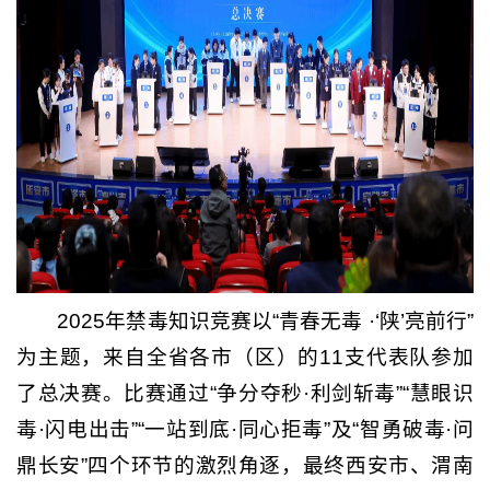
2025年禁毒知识竞赛以“青春无毒 ·‘陕’亮前行”
为主题，来自全省各市（区）的11支代表队参加
了总决赛。比赛通过“争分夺秒·利剑斩毒”“慧眼识
毒·闪电出击”“一站到底·同心拒毒”及“智勇破毒·问
鼎长安”四个环节的激烈角逐，最终西安市、渭南