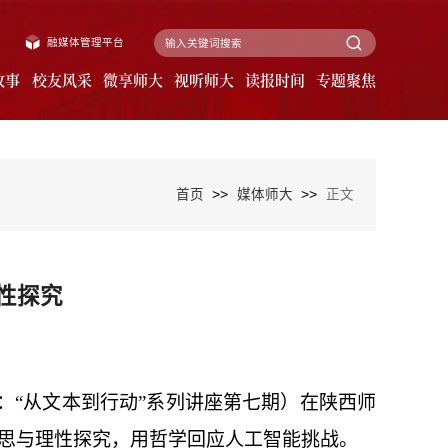
融媒体管理平台
故事
校友风采
微享师大
视听师大
读报时间
专题聚焦
>>
>>
首页
媒体师大
正文
性探究
学：“从文本到行动”系列讲座第七期）在陕西师
思与理性探究，用哲学回应人工智能挑战。