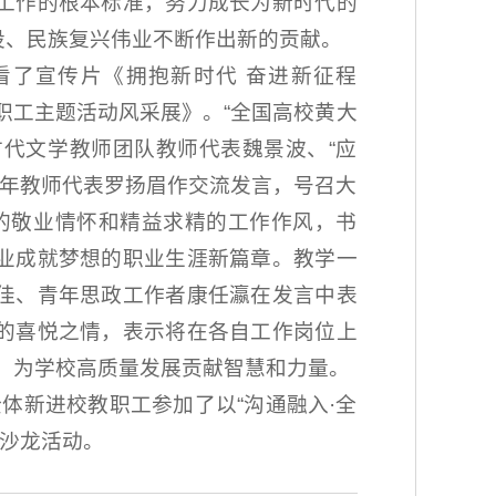
工作的根本标准，努力成长为新时代的
建设、民族复兴伟业不断作出新的贡献。
看了宣传片《拥抱新时代 奋进新征程
职工主题活动风采展》。“全国高校黄大
古代文学教师团队教师代表魏景波、“应
青年教师代表罗扬眉作交流发言，号召大
”的敬业情怀和精益求精的工作作风，书
业成就梦想的职业生涯新篇章。教学一
佳、青年思政工作者康任瀛在发言中表
的喜悦之情，表示将在各自工作岗位上
，为学校高质量发展贡献智慧和力量。
体新进校教职工参加了以“沟通融入·全
建沙龙活动。