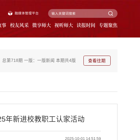
融媒体管理平台
故事
校友风采
微享师大
视听师大
读报时间
专题聚焦
总第718期
一版：一版新闻
本期共4版
查看往期
25年新进校教职工认家活动
2025-10-01 14:51:59