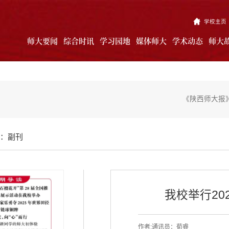
学校主页
师大要闻
综合时讯
学习园地
媒体师大
学术动态
师大
《陕西师大报》
：副刊
我校举行20
作者:通讯员：荀睿