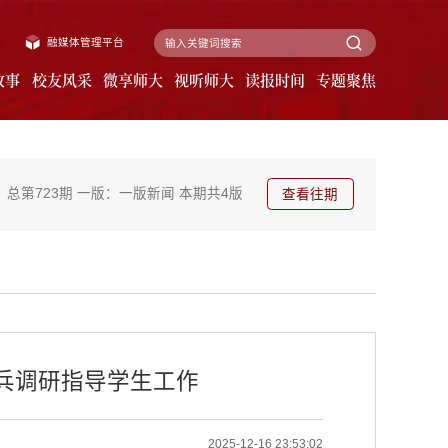
融媒体管理平台
故事
校友风采
微享师大
视听师大
读报时间
专题聚焦
总第723期
一版：一版新闻
本期共4版
查看往期
兵调研指导学生工作
2025-12-16 23:53:02