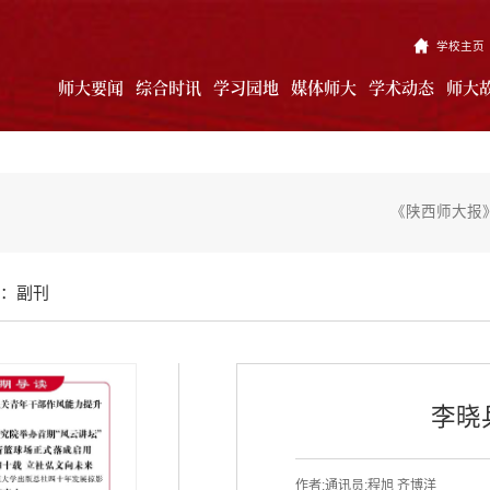
学校主页
师大要闻
综合时讯
学习园地
媒体师大
学术动态
师大
《陕西师大报》
：副刊
李晓
作者:通讯员:程旭 齐博洋