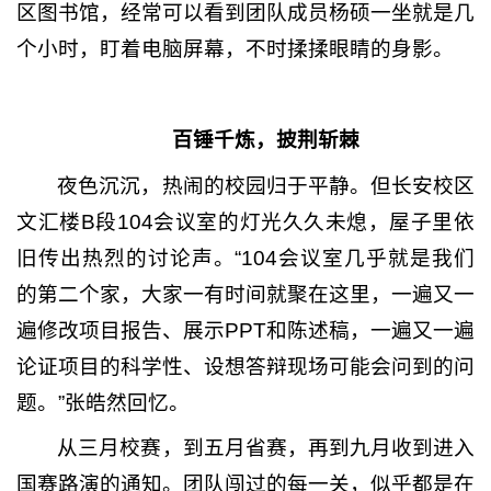
区图书馆，经常可以看到团队成员杨硕一坐就是几
个小时，盯着电脑屏幕，不时揉揉眼睛的身影。
百锤千炼，披荆斩棘
夜色沉沉，热闹的校园归于平静。但长安校区
文汇楼B段104会议室的灯光久久未熄，屋子里依
旧传出热烈的讨论声。“104会议室几乎就是我们
的第二个家，大家一有时间就聚在这里，一遍又一
遍修改项目报告、展示PPT和陈述稿，一遍又一遍
论证项目的科学性、设想答辩现场可能会问到的问
题。”张皓然回忆。
从三月校赛，到五月省赛，再到九月收到进入
国赛路演的通知。团队闯过的每一关，似乎都是在