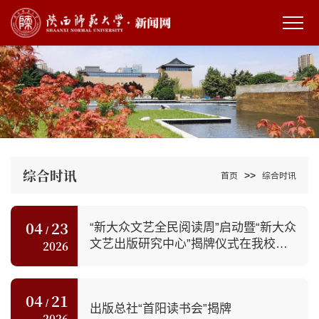
综合时讯
>>
首页
综合时讯
04
23
“新大众文艺全民阅读周”启动暨“新大众
/
文艺出版研究中心”揭牌仪式在我校举
2026
行
04
21
/
出版总社“首阳读书会”揭牌
2026