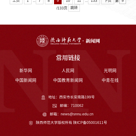
...
...
上页
1
7
8
9
10
11
133
下页
第
跳转
/133页
常用链接
新华网
人民网
光明网
中国新闻网
中国教育新闻网
中青在线
地址：西安市长安南路199号
邮编：710062
邮箱：news@snnu.edu.cn
陕西师范大学版权所有
陕ICP备05001611号