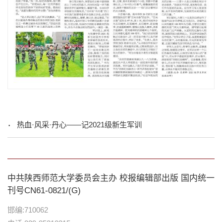
热血·风采·丹心——记2021级新生军训
中共陕西师范大学委员会主办 校报编辑部出版 国内统一
刊号CN61-0821/(G)
邯编:710062