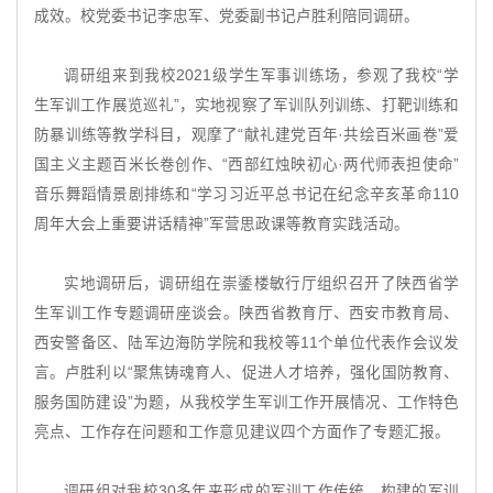
成效。校党委书记李忠军、党委副书记卢胜利陪同调研。
调研组来到我校2021级学生军事训练场，参观了我校“学
生军训工作展览巡礼”，实地视察了军训队列训练、打靶训练和
防暴训练等教学科目，观摩了“献礼建党百年·共绘百米画卷”爱
国主义主题百米长卷创作、“西部红烛映初心·两代师表担使命”
音乐舞蹈情景剧排练和“学习习近平总书记在纪念辛亥革命110
周年大会上重要讲话精神”军营思政课等教育实践活动。
实地调研后，调研组在崇鋈楼敏行厅组织召开了陕西省学
生军训工作专题调研座谈会。陕西省教育厅、西安市教育局、
西安警备区、陆军边海防学院和我校等11个单位代表作会议发
言。卢胜利以“聚焦铸魂育人、促进人才培养，强化国防教育、
服务国防建设”为题，从我校学生军训工作开展情况、工作特色
亮点、工作存在问题和工作意见建议四个方面作了专题汇报。
调研组对我校30多年来形成的军训工作传统、构建的军训