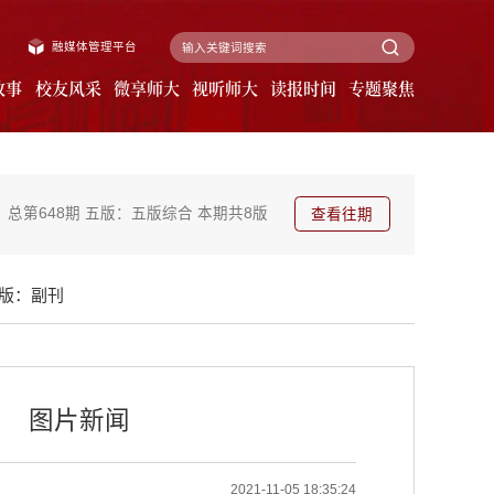
融媒体管理平台
故事
校友风采
微享师大
视听师大
读报时间
专题聚焦
总第648期
五版：五版综合
本期共8版
查看往期
版：副刊
图片新闻
2021-11-05 18:35:24